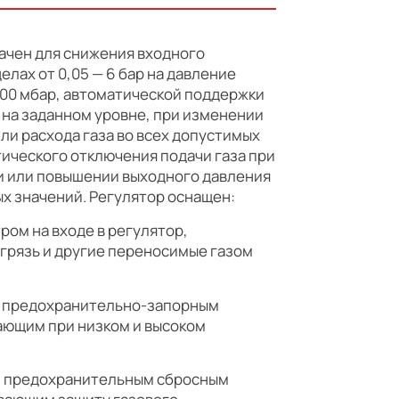
ачен для снижения входного
елах от 0,05 — 6 бар на давление
 500 мбар, автоматической поддержки
 на заданном уровне, при изменении
ли расхода газа во всех допустимых
тического отключения подачи газа при
 или повышении выходного давления
х значений. Регулятор оснащен:
ом на входе в регулятор,
грязь и другие переносимые газом
м предохранительно-запорным
ающим при низком и высоком
м предохранительным сбросным