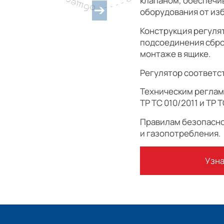
клапаном, обеспечи
оборудования от из
Конструкция регулят
подсоединения сбро
монтаже в ящике.
Регулятор соответс
Техническим регла
ТР ТС 010/2011 и ТР Т
Правилам безопасно
и газопотребления.
Узна