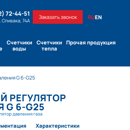
2) 72-44-51
Заказать звонок
RU
EN
л. Спивака, 74А
Счетчики
Счетчики
Прочая продукция
е
воды
тепла
вления G 6-G25
Й РЕГУЛЯТОР
 G 6-G25
лятор давления газа
ументация
Характеристики