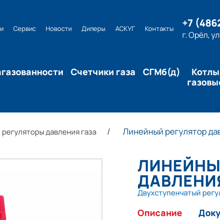
+7 (486
и
Сервис
Новости
Дилеры
АСКУГ
Контакты
г. Орёл, у
агазованности
Счетчики газа
СГМб(д)
Котлы
газовы
Линейный регулятор да
 регуляторы давления газа
ЛИНЕЙНЫ
ДАВЛЕНИЯ
Двухступенчатый регу
Описание
Док