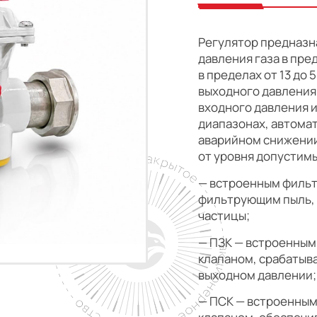
Регулятор предназн
давления газа в пред
в пределах от 13 до
выходного давления
входного давления и
диапазонах, автома
аварийном снижении
от уровня допустимы
— встроенным фильтр
фильтрующим пыль, 
частицы;
— ПЗК — встроенны
клапаном, срабатыв
выходном давлении;
— ПСК — встроенны