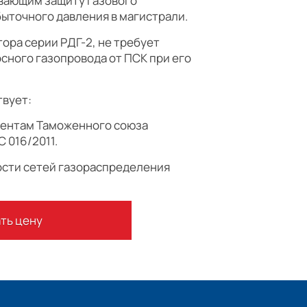
вающим защиту газового
быточного давления в магистрали.
ора серии РДГ-2, не требует
сного газопровода от ПСК при его
твует:
ментам Таможенного союза
С 016/2011.
сти сетей газораспределения
ть цену