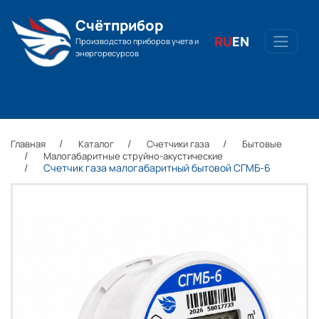
Счётприбор
RU
EN
Производство приборов учета и
энергоресурсов
Главная
Каталог
Счетчики газа
Бытовые
Малогабаритные струйно-акустические
Счетчик газа малогабаритный бытовой СГМБ-6